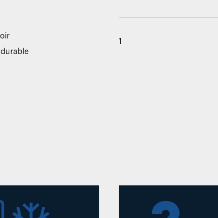
oir
1
 durable