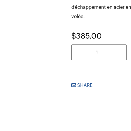
d’échappement en acier enca
volée.
$
385.00
quantité
de
Cloueuse
à
Charpente
-
30
SHARE
-
34°